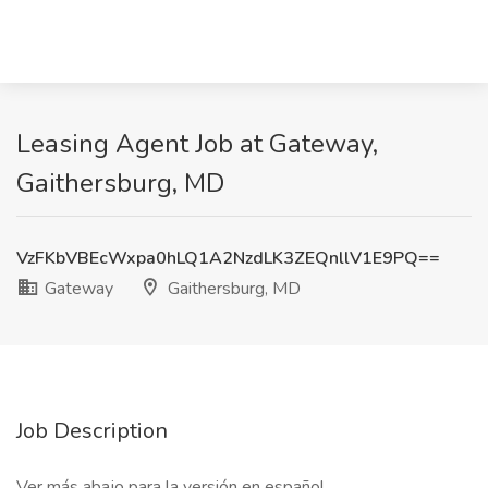
Leasing Agent Job at Gateway,
Gaithersburg, MD
VzFKbVBEcWxpa0hLQ1A2NzdLK3ZEQnllV1E9PQ==
Gateway
Gaithersburg, MD
Job Description
Ver más abajo para la versión en español